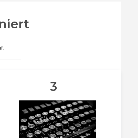
niert
f.
3