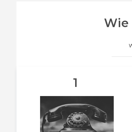
Wie 
W
1