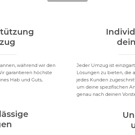
tützung
Indivi
mzug
dei
pannen, während wir den
Jeder Umzug ist einzigart
r garantieren höchste
Lösungen zu bieten, die 
ines Hab und Guts,
jedes Kunden zugeschnitt
um deine spezifischen 
genau nach deinen Vorste
lässige
Un
gen