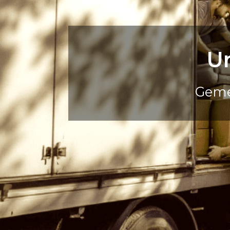
U
Geme