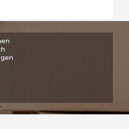
nen
ch
igen