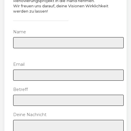
Renovierungsprojekt in die Hand nehmen.
Wir freuen uns darauf, deine Visionen Wirklichkeit
werden zu lassen!
Name
Please leave this field empty.
Email
Betreff
Deine Nachricht