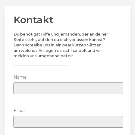
Kontakt
Du benötigst Hilfe und jemanden, der an deiner
Seite steht, auf den du dich verlassen kannst?
Dann schreibe uns in ein paar kurzen Sätzen
um welches Anliegen es sich handelt und wir
melden uns umgehend bei dir.
Name
Please leave this field empty.
Email