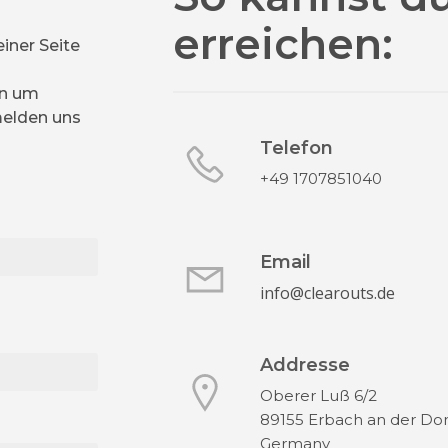
erreichen:
iner Seite
en um
melden uns
Telefon
+49 1707851040
Email
info@clearouts.de
Addresse
Oberer Luß 6/2
89155 Erbach an der Do
Germany