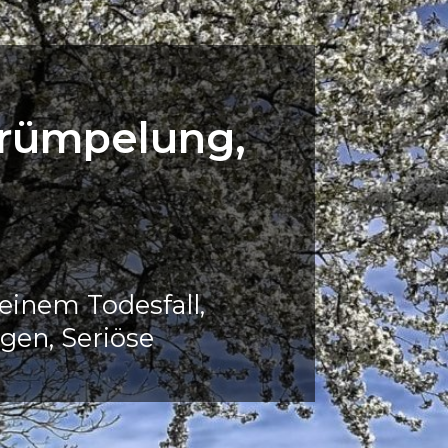
trümpelung,
inem Todesfall,
gen, Seriöse