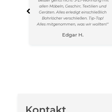
n.
"Besser gehts nicht! 3-Zi-Wohnung mit
undlich
allen Möbeln, Geschirr, Textilien und
r.
Geräten. Alles erledigt einschließlich
tig mit
Bohrlöcher verschließen. Tip-Top!
Alles mitgenommen, was wir wollten!"
Edgar H.
Kontakt