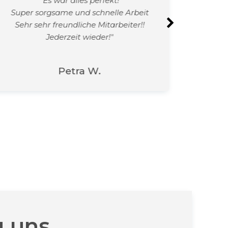
"Es war alles perfekt!
"
Super sorgsame und schnelle Arbeit
Die An
Sehr sehr freundliche Mitarbeiter!!
u
Jederzeit wieder!"
Schnel
Petra W.
u uns