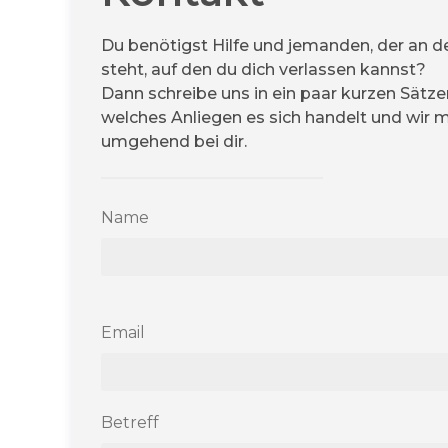
Du benötigst Hilfe und jemanden, der an de
steht, auf den du dich verlassen kannst?
Dann schreibe uns in ein paar kurzen Sätz
welches Anliegen es sich handelt und wir 
umgehend bei dir.
Name
Please leave this field empty.
Email
Betreff