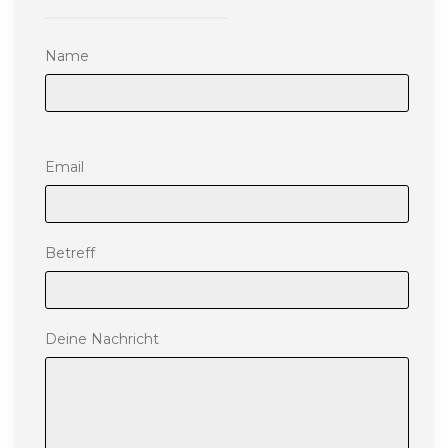
Name
Please leave this field empty.
Email
Betreff
Deine Nachricht