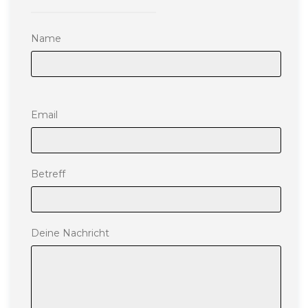
Name
Please leave this field empty.
Email
Betreff
Deine Nachricht